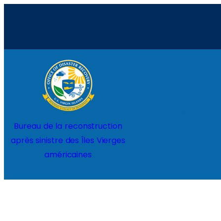
Aller
au
contenu
Home
Projects
Bureau de la reconstruction
après sinistre des Îles Vierges
américaines