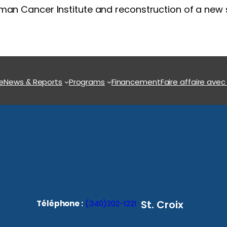
lman Cancer Institute and reconstruction of a new s
e
News & Reports
Programs
Financement
Faire affaire avec
St. Croix
Téléphone :
(340)202-1221