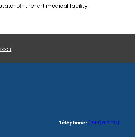
tate-of-the-art medical facility.
 l’ODR
Téléphone :
(340)202-1221