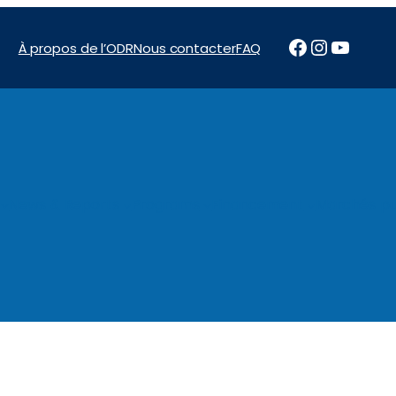
Facebook
Instagr
YouTu
À propos de l’ODR
Nous contacter
FAQ
News & Reports
Programs
Financement
Marchés pu